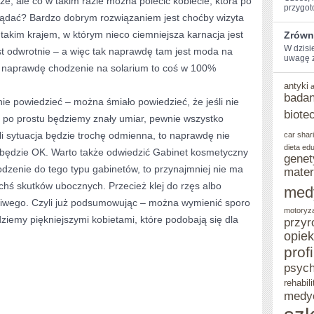
e, ale co w takim razie można polecić kobiecie, która po
przygot
glądać? Bardzo dobrym rozwiązaniem jest choćby wizyta
BYĆ
 takim krajem, w którym nieco ciemniejsza karnacja jest
Zrówn
ZADOWOLONE
W dzisi
est odwrotnie – a więc tak naprawdę tam jest moda na
uwagę z
ZE
ak naprawdę chodzenie na solarium to coś w 100%
SWOJEGO
antyki
badan
nie powiedzieć – można śmiało powiedzieć, że jeśli nie
WYGLĄDU?
biote
 po prostu będziemy znały umiar, pewnie wszystko
i sytuacja będzie trochę odmienna, to naprawdę nie
car shar
dieta
edu
 będzie OK. Warto także odwiedzić Gabinet kosmetyczny
genet
hodzenie do tego typu gabinetów, to przynajmniej nie ma
mater
hś skutków ubocznych. Przecież klej do rzęs albo
med
potliwego. Czyli już podsumowując – można wymienić sporo
motoryz
dziemy piękniejszymi kobietami, które podobają się dla
przyr
opie
prof
psych
rehabili
medy