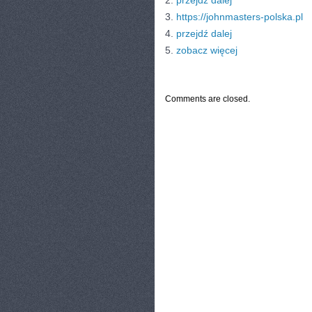
2.
przejdź dalej
3.
https://johnmasters-polska.pl
4.
przejdź dalej
5.
zobacz więcej
CATEGORIES:
TURYSTYKA, PODRÓŻE
Comments are closed.