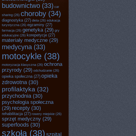
budownictwo
(33)
car
choroby
(34)
sharing
(26)
diagnostyka
(27)
dieta
(26)
edukacja
egzaminy
(27)
turystyczna
(26)
genetyka
(29)
farmacja
(26)
gry
korepetycje
(27)
edukacyjne
(26)
materiały medyczne
(29)
medycyna
(33)
motocykle
(38)
ochrona
motoryzacja klasyczna
(26)
przyrody
(29)
odchudzanie
(26)
opieka
opieka społeczna
(27)
zdrowotna
(30)
profilaktyka
(32)
przychodnia
(30)
psychologia społeczna
recepty
(30)
(29)
rehabilitacja
(27)
rowery miejskie
(26)
sprzęt medyczny
(29)
superfoods
(30)
szkoła
(38)
szpital