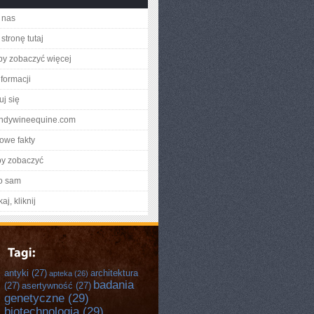
 nas
stronę tutaj
aby zobaczyć więcej
nformacji
uj się
randywineequine.com
owe fakty
by zobaczyć
o sam
aj, kliknij
antyki
(27)
architektura
apteka
(26)
badania
(27)
asertywność
(27)
genetyczne
(29)
biotechnologia
(29)