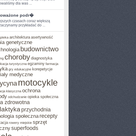
owaliśmy dla was ...
oważone podr�
ejszych ‍czasach coraz większą
aczynamy przykładać ‌do ...
architektura
asertywność
apteka
ia genetyczne
budownictwo
chnologia
choroby
diagnostyka
ing
egzaminy
kacja turystyczna
farmacja
yka
korepetycje
gry edukacyjne
iały medyczne
motocykle
ycyna
ochrona
acja klasyczna
ody
opieka społeczna
odchudzanie
ka zdrowotna
ilaktyka
przychodnia
recepty
ologia społeczna
sprzęt
tacja
rowery miejskie
superfoods
czny