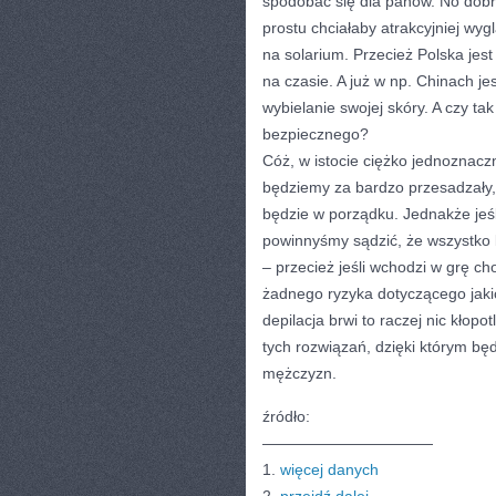
spodobać się dla panów. No dobrz
prostu chciałaby atrakcyjniej wy
na solarium. Przecież Polska jest
na czasie. A już w np. Chinach j
wybielanie swojej skóry. A czy t
bezpiecznego?
Cóż, w istocie ciężko jednoznacz
będziemy za bardzo przesadzały,
będzie w porządku. Jednakże jeśl
powinnyśmy sądzić, że wszystko
– przecież jeśli wchodzi w grę c
żadnego ryzyka dotyczącego jakic
depilacja brwi to raczej nic kło
tych rozwiązań, dzięki którym bę
mężczyzn.
źródło:
———————————
1.
więcej danych