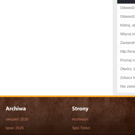
Odwiedź
Odwiedź 
Kliknij, 
Więcej i
Zarejestr
http://b
Poznaj n
Otwórz, 
Zobacz t
Nie zwlek
sierpień 2026
Archiwum
lipiec 2026
Spis Treści