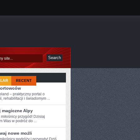
ULAR
RECENT
portowców
oland – praktyczny portal o
i, rehabilitacji i świadomym ...
j magiczne Alpy
⁣ miłośnicy przygód! Dzisiaj
 Was w​ podróż⁢ do ...
waj nowe możli
iłośnicy podróży i przyrody! Dziś⁤