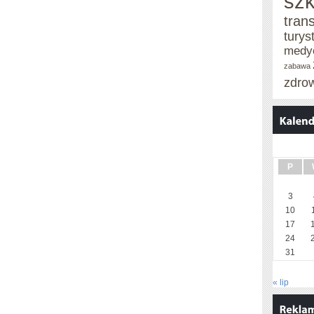
szk
tran
turys
medy
zabawa
zdro
P
3
10
17
24
31
« lip