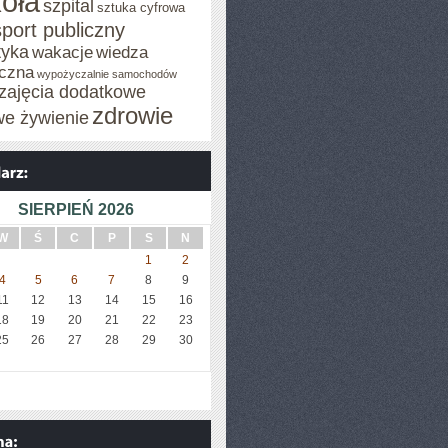
oła
szpital
sztuka cyfrowa
sport publiczny
tyka
wakacje
wiedza
czna
wypożyczalnie samochodów
zajęcia dodatkowe
zdrowie
we żywienie
SIERPIEŃ 2026
W
Ś
C
P
S
N
1
2
4
5
6
7
8
9
11
12
13
14
15
16
18
19
20
21
22
23
25
26
27
28
29
30