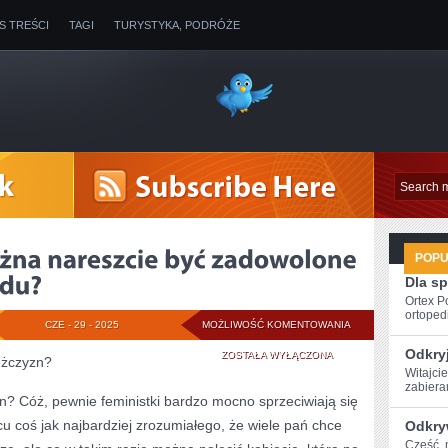
IS TREŚCI
TAGI
TURYSTYKA, PODRÓŻE
POP
Dla s
Ortex P
ortopedi
W
CZE - 29 - 2025
MOŻLIWOŚĆ KOMENTOWANIA
Odkry
JAKI
ZOSTAŁA WYŁĄCZONA
ężczyzn?
Witajcie
SPOSÓB
zabieram
? Cóż, pewnie feministki bardzo mocno sprzeciwiają się
MOŻNA
cu coś jak najbardziej zrozumiałego, że wiele pań chce
Odkry
NARESZCIE
Cześć, m