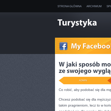
STRONA GŁÓWNA
ARCHIWUM
SP
ADMIN
Co robić, aby podobać się dla m
Chcesz podobać się dla mężczyzn
takim pragnieniom, lecz to w koń