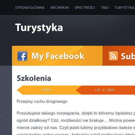
STRONA GŁÓWNA
ARCHIWUM
SPIS TREŚCI
TAGI
TURYSTYKA
ADMIN
LIP - 3 - 2025
Przepisy ruchu drogowego
Poszukujesz takiego rozwiązania, dzięki to któremu będziesz 
ogród działkowy? Cóż, możliwości nie brakuje… Można powied
mierze zależy od nas. Czyli jeżeli lubimy przykładowo śwież
ogród będzie pełen warzyw. Jednakże jeżeli preferujemy bło