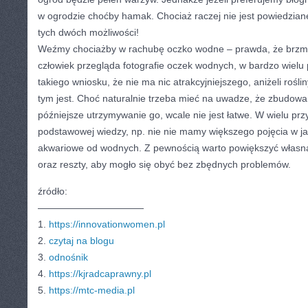
w ogrodzie choćby hamak. Chociaż raczej nie jest powiedzia
tych dwóch możliwości!
Weźmy chociażby w rachubę oczko wodne – prawda, że brzmi
człowiek przegląda fotografie oczek wodnych, w bardzo wiel
takiego wniosku, że nie ma nic atrakcyjniejszego, aniżeli ro
tym jest. Choć naturalnie trzeba mieć na uwadze, że zbudow
późniejsze utrzymywanie go, wcale nie jest łatwe. W wielu p
podstawowej wiedzy, np. nie nie mamy większego pojęcia w jak
akwariowe od wodnych. Z pewnością warto powiększyć własną
oraz reszty, aby mogło się obyć bez zbędnych problemów.
źródło:
———————————
1.
https://innovationwomen.pl
2.
czytaj na blogu
3.
odnośnik
4.
https://kjradcaprawny.pl
5.
https://mtc-media.pl