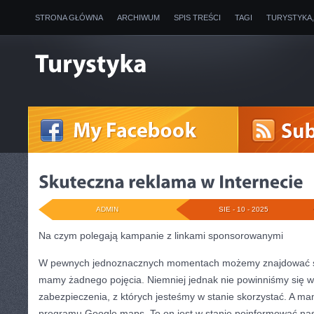
STRONA GŁÓWNA
ARCHIWUM
SPIS TREŚCI
TAGI
TURYSTYKA
ADMIN
SIE - 10 - 2025
Na czym polegają kampanie z linkami sponsorowanymi
W pewnych jednoznacznych momentach możemy znajdować się
mamy żadnego pojęcia. Niemniej jednak nie powinniśmy się 
zabezpieczenia, z których jesteśmy w stanie skorzystać. A ma
programu Google maps. To on jest w stanie poinformować nas,