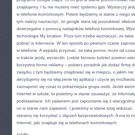
znajdujemy. I tu nie musimy mieć systemu gps. Wystarczy jed
w telefonie komórkowym. Potem będziemy w stanie z niego sk
tym należy naznaczyć, że google stara się poszukiwać właściwe
dostrzegalne z pomocą nadajników telefonii komórkowej. Wyst
technologia My location. Poza tym trzeba wyznaczyć, że takie 
pobrać w Internecie. W ten sposób po pewnym czasie zaprowa
w telefonie. A wypada przyznać, że taka pomoc może od czas
w trakcie jazdy, wycieczki. Ludzie biznesu tudzież powinni wi
korzystna forma reklamy – pobierz poradnik jak dodać firmę 
związku z tym będziemy znajdować się w miejscu, o jakim nie
decydujemy się na włączenie tej aplikacji i użycie jej możliwośc
zaznajomić się coraz to pokaźniejsza grupa osób. Jeżeli we
Internet w szkole, to jesteśmy w stanie zauważyć, że informat
podstawówce. Ich zadaniem jest zapoznanie się z wiarygodnym
on w stanie nam zapewnić. I jesteśmy w stanie tutaj wskazać, że
staramy się korzystać z złączeń bezprzewodowych. A ma to na
Internet, jaki znajduje się w telefonach komórkowych.
źródło: