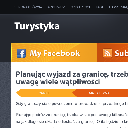
STRONA GŁÓWNA
ARCHIWUM
SPIS TREŚCI
TAGI
TURYSTYKA
ADMIN
SIE - 14 - 2025
Gdy gra toczy się o powodzenie w prowadzeniu prywatnego bi
Planując podróż za granicę, trzeba wziąć pod uwagę kilkanaśc
na jak długo się układa odjechać za granicę. O ile będzie to kr