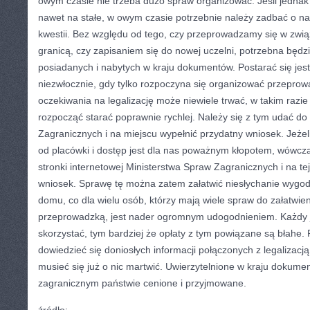
owym czasie nie trzeba dużo spraw organizować. Jeśli jednak 
nawet na stałe, w owym czasie potrzebnie należy zadbać o na
kwestii. Bez względu od tego, czy przeprowadzamy się w zwi
granicą, czy zapisaniem się do nowej uczelni, potrzebna będz
posiadanych i nabytych w kraju dokumentów. Postarać się jest
niezwłocznie, gdy tylko rozpoczyna się organizować przepro
oczekiwania na legalizację może niewiele trwać, w takim razie 
rozpocząć starać poprawnie rychlej. Należy się z tym udać do
Zagranicznych i na miejscu wypełnić przydatny wniosek. Jeżel
od placówki i dostęp jest dla nas poważnym kłopotem, wówc
stronki internetowej Ministerstwa Spraw Zagranicznych i na te
wniosek. Sprawę tę można zatem załatwić niesłychanie wygod
domu, co dla wielu osób, którzy mają wiele spraw do załatwie
przeprowadzką, jest nader ogromnym udogodnieniem. Każdy je
skorzystać, tym bardziej że opłaty z tym powiązane są błahe.
dowiedzieć się doniosłych informacji połączonych z legalizacj
musieć się już o nic martwić. Uwierzytelnione w kraju dokum
zagranicznym państwie cenione i przyjmowane.