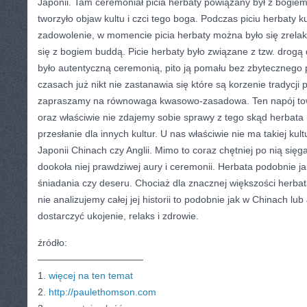
Japonii. Tam ceremoniał picia herbaty powiązany był z bogiem
tworzyło objaw kultu i czci tego boga. Podczas piciu herbaty k
zadowolenie, w momencie picia herbaty można było się zrelak
się z bogiem buddą. Picie herbaty było związane z tzw. drogą d
było autentyczną ceremonią, pito ją pomału bez zbytecznego 
czasach już nikt nie zastanawia się które są korzenie tradycji 
zapraszamy na równowaga kwasowo-zasadowa. Ten napój to
oraz właściwie nie zdajemy sobie sprawy z tego skąd herbata 
przesłanie dla innych kultur. U nas właściwie nie ma takiej kult
Japonii Chinach czy Anglii. Mimo to coraz chętniej po nią się
dookoła niej prawdziwej aury i ceremonii. Herbata podobnie j
śniadania czy deseru. Chociaż dla znacznej większości herbat
nie analizujemy całej jej historii to podobnie jak w Chinach lu
dostarczyć ukojenie, relaks i zdrowie.
źródło:
———————————
1.
więcej na ten temat
2.
http://paulethomson.com