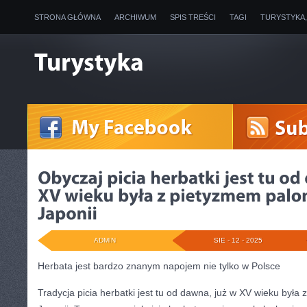
STRONA GŁÓWNA
ARCHIWUM
SPIS TREŚCI
TAGI
TURYSTYKA
ADMIN
SIE - 12 - 2025
Herbata jest bardzo znanym napojem nie tylko w Polsce
Tradycja picia herbatki jest tu od dawna, już w XV wieku była 