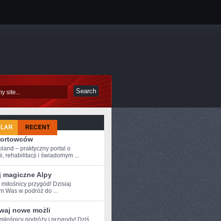
ULAR
RECENT
portowców
oland – praktyczny portal o
i, rehabilitacji i świadomym ...
j magiczne Alpy
⁣ miłośnicy przygód! Dzisiaj
 Was w​ podróż⁢ do ...
waj nowe możli
iłośnicy podróży i przyrody! Dziś⁤