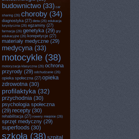
budownictwo
(33)
car
choroby
(34)
sharing
(26)
diagnostyka
(27)
dieta
(26)
edukacja
egzaminy
(27)
turystyczna
(26)
genetyka
(29)
farmacja
(26)
gry
korepetycje
(27)
edukacyjne
(26)
materiały medyczne
(29)
medycyna
(33)
motocykle
(38)
ochrona
motoryzacja klasyczna
(26)
przyrody
(29)
odchudzanie
(26)
opieka
opieka społeczna
(27)
zdrowotna
(30)
profilaktyka
(32)
przychodnia
(30)
psychologia społeczna
recepty
(30)
(29)
rehabilitacja
(27)
rowery miejskie
(26)
sprzęt medyczny
(29)
superfoods
(30)
szkoła
(38)
szpital