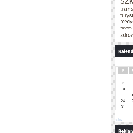
szk
tran
turys
medy
zabawa
zdro
P
3
10
17
24
31
« lip