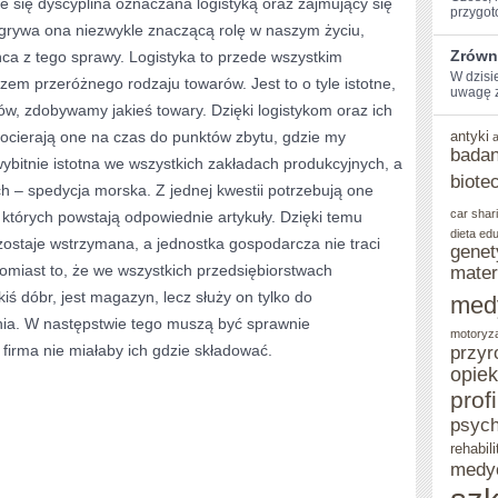
 się dyscyplina oznaczana logistyką oraz zajmujący się
przygot
ABSORBUJE
odgrywa ona niezwykle znaczącą rolę w naszym życiu,
Zrówn
ca z tego sprawy. Logistyka to przede wszystkim
SIĘ
W dzisi
m przeróżnego rodzaju towarów. Jest to o tyle istotne,
DYSCYPLINA
uwagę z
w, zdobywamy jakieś towary. Dzięki logistykom oraz ich
ZWANA
cierają one na czas do punktów zbytu, gdzie my
antyki
badan
LOGISTYKĄ
wybitnie istotna we wszystkich zakładach produkcyjnych, a
biote
 – spedycja morska. Z jednej kwestii potrzebują one
I
car shar
 których powstają odpowiednie artykuły. Dzięki temu
ZAJMUJĄCY
dieta
edu
 zostaje wstrzymana, a jednostka gospodarcza nie traci
genet
SIĘ
omiast to, że we wszystkich przedsiębiorstwach
mater
NIĄ
ś dóbr, jest magazyn, lecz służy on tylko do
med
a. W następstwie tego muszą być sprawnie
FACHOWCY
motoryz
firma nie miałaby ich gdzie składować.
przyr
opie
prof
psych
rehabili
medy