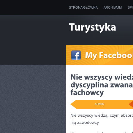
STRONA GŁÓWNA
ARCHIWUM
SP
ADMIN
Nie wszyscy wiedzą, czym absorbu
nią zawodowcy