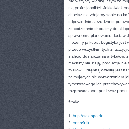
Nie wszyscy wiedzą, czym zajmuje
nią profesjonaliści. Jakkolwiek 
chociaż nie zdajemy sobie do koń
odpowiednie zarządzanie przewoze
że codziennie chodzimy do sklepó
sprawnemu planowaniu dostaw do
możemy je kupić. Logistyka jest 
przede wszystkim tych znaczących
stałego dostarczania artykułów, z
machiny nie stają, produkcja nie
zysków. Odrębną kwestią jest nat
zajmujących się wytwarzaniem jaki
tymczasowego ich przechowywani
rozprowadzane, ponieważ prostu 
źródło:
———————————
1.
http://seigopo.de
2.
odnośnik