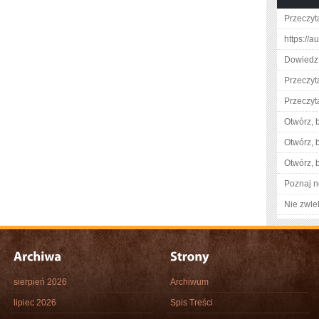
Przeczyt
https://a
Dowiedz 
Przeczyta
Przeczyt
Otwórz, 
Otwórz, 
Otwórz, 
Poznaj n
Nie zwlek
sierpień 2026
Archiwum
lipiec 2026
Spis Treści