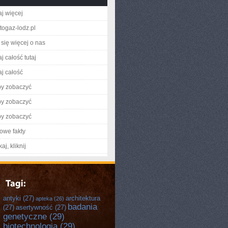
aj więcej
utogaz-lodz.pl
się więcej o nas
j całość tutaj
aj całość
by zobaczyć
by zobaczyć
by zobaczyć
owe fakty
aj, kliknij
antyki
(27)
architektura
apteka
(26)
badania
(27)
asertywność
(27)
genetyczne
(29)
biotechnologia
(29)