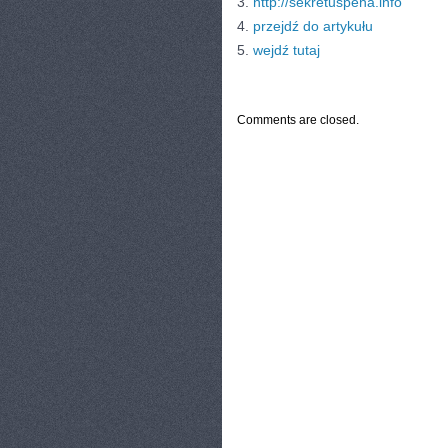
3.
http://sekretuspeha.info
4.
przejdź do artykułu
5.
wejdź tutaj
CATEGORIES:
TURYSTYKA, PODRÓŻE
Comments are closed.