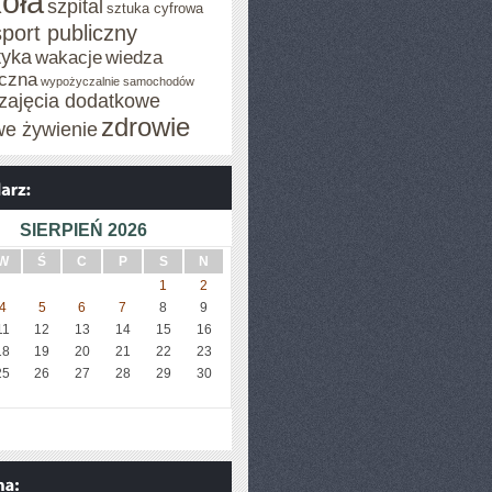
oła
szpital
sztuka cyfrowa
sport publiczny
tyka
wakacje
wiedza
czna
wypożyczalnie samochodów
zajęcia dodatkowe
zdrowie
we żywienie
SIERPIEŃ 2026
W
Ś
C
P
S
N
1
2
4
5
6
7
8
9
11
12
13
14
15
16
18
19
20
21
22
23
25
26
27
28
29
30