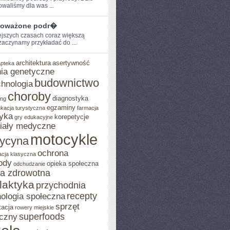
owaliśmy dla was ...
oważone podr�
ejszych ‍czasach coraz większą
aczynamy przykładać ‌do ...
architektura
asertywność
apteka
ia genetyczne
budownictwo
chnologia
choroby
diagnostyka
ing
egzaminy
kacja turystyczna
farmacja
yka
korepetycje
gry edukacyjne
iały medyczne
motocykle
ycyna
ochrona
acja klasyczna
ody
opieka społeczna
odchudzanie
ka zdrowotna
ilaktyka
przychodnia
recepty
ologia społeczna
sprzęt
tacja
rowery miejskie
superfoods
czny