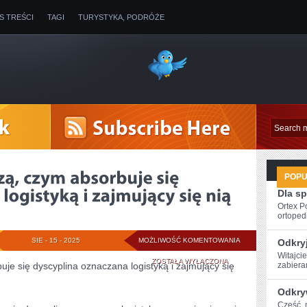
IS TREŚCI
TAGI
TURYSTYKA, PODRÓŻE
POP
Dla s
Ortex P
ortopedi
NIE
SIE - 15 - 2025
MOŻLIWOŚĆ KOMENTOWANIA
Odkry
Witajcie
WSZYSCY
ZOSTAŁA WYŁĄCZONA
je się dyscyplina oznaczana logistyką i zajmujący się
zabieram
WIEDZĄ,
Odkry
CZYM
Cześć, m