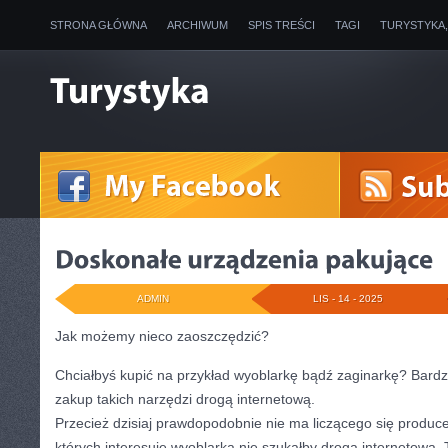
STRONA GŁÓWNA
ARCHIWUM
SPIS TREŚCI
TAGI
TURYSTYKA
ADMIN
LIS - 14 - 2025
Jak możemy nieco zaoszczędzić?
Chciałbyś kupić na przykład wyoblarkę bądź zaginarkę? Bard
zakup takich narzędzi drogą internetową.
Przecież dzisiaj prawdopodobnie nie ma liczącego się producen
których interesuje wyoblarka nie szukałby drogą internetową. T