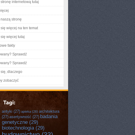
stronę internetową tutaj
ięcej
naszą stronę
się więcej na ten temat
się więcej tutaj
owe fakty
gowany? Sprawdź
gowany? Sprawdź
się, dlaczego
by zobaczyć
antyki
(27)
architektura
apteka
(26)
badania
(27)
asertywność
(27)
genetyczne
(29)
biotechnologia
(29)
budownictwo
(33)