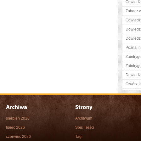
Odwiedź 
Zobacz w
Odwiedź 
Dowiedz 
Dowiedz 
Poznaj n
Zaintry
Zaintry
Dowiedz 
Otwórz, 
sierpień 2026
Archiwum
lipiec 2026
Spis Treści
czerwiec 2026
Tagi