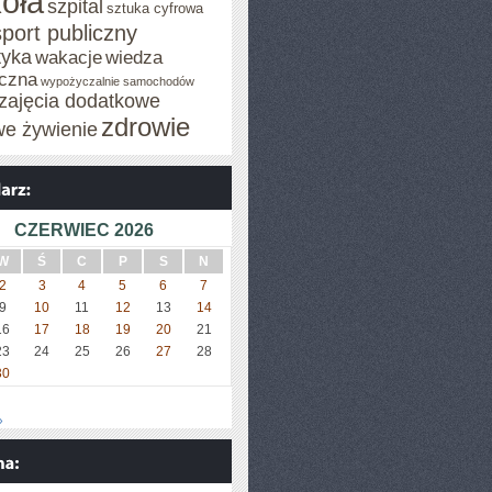
oła
szpital
sztuka cyfrowa
sport publiczny
tyka
wakacje
wiedza
czna
wypożyczalnie samochodów
zajęcia dodatkowe
zdrowie
we żywienie
CZERWIEC 2026
W
Ś
C
P
S
N
2
3
4
5
6
7
9
10
11
12
13
14
16
17
18
19
20
21
23
24
25
26
27
28
30
»