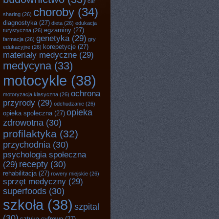
car
choroby
(34)
sharing
(26)
diagnostyka
(27)
dieta
(26)
edukacja
egzaminy
(27)
turystyczna
(26)
genetyka
(29)
farmacja
(26)
gry
korepetycje
(27)
edukacyjne
(26)
materiały medyczne
(29)
medycyna
(33)
motocykle
(38)
ochrona
motoryzacja klasyczna
(26)
przyrody
(29)
odchudzanie
(26)
opieka
opieka społeczna
(27)
zdrowotna
(30)
profilaktyka
(32)
przychodnia
(30)
psychologia społeczna
recepty
(30)
(29)
rehabilitacja
(27)
rowery miejskie
(26)
sprzęt medyczny
(29)
superfoods
(30)
szkoła
(38)
szpital
(30)
sztuka cyfrowa
(27)