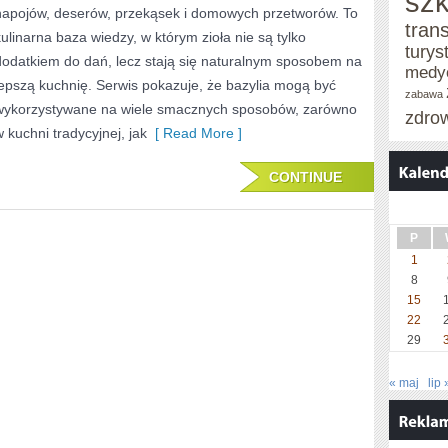
szk
napojów, deserów, przekąsek i domowych przetworów. To
W
tran
kulinarna baza wiedzy, w którym zioła nie są tylko
turys
MEDYCYNIE
dodatkiem do dań, lecz stają się naturalnym sposobem na
medy
lepszą kuchnię. Serwis pokazuje, że bazylia mogą być
NATURALNEJ
zabawa
wykorzystywane na wiele smacznych sposobów, zarówno
zdro
w kuchni tradycyjnej, jak
[ Read More ]
CONTINUE
P
1
8
15
22
29
« maj
lip 