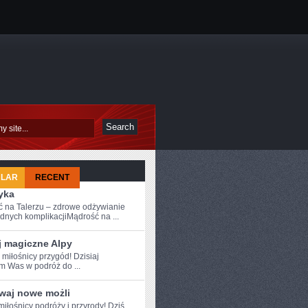
ULAR
RECENT
yka
 na Talerzu – zdrowe odżywianie
dnych komplikacjiMądrość na ...
j magiczne Alpy
⁣ miłośnicy przygód! Dzisiaj
 Was w​ podróż⁢ do ...
waj nowe możli
iłośnicy podróży i przyrody! Dziś⁤