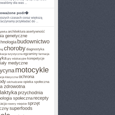
owaliśmy dla was ...
oważone podr�
ejszych ‍czasach coraz większą
aczynamy przykładać ‌do ...
architektura
asertywność
apteka
ia genetyczne
budownictwo
chnologia
choroby
diagnostyka
ing
egzaminy
kacja turystyczna
farmacja
yka
korepetycje
gry edukacyjne
iały medyczne
motocykle
ycyna
ochrona
acja klasyczna
ody
opieka społeczna
odchudzanie
ka zdrowotna
ilaktyka
przychodnia
recepty
ologia społeczna
sprzęt
tacja
rowery miejskie
superfoods
czny