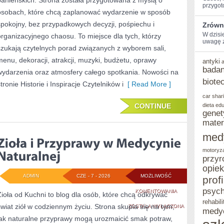
panieńskich. Strona została przygotowana z myślą o
przygot
osobach, które chcą zaplanować wydarzenie w sposób
spokojny, bez przypadkowych decyzji, pośpiechu i
Zrówn
W dzisi
organizacyjnego chaosu. To miejsce dla tych, którzy
uwagę z
szukają czytelnych porad związanych z wyborem sali,
menu, dekoracji, atrakcji, muzyki, budżetu, oprawy
antyki
badan
wydarzenia oraz atmosfery całego spotkania. Nowości na
biote
tronie Historie i Inspiracje Czytelników i
[ Read More ]
car shar
CONTINUE
dieta
edu
genet
mater
med
motoryz
przyr
opie
ADMIN
CZE - 7 - 2026
MOŻLIWOŚĆ
prof
psych
ZIOŁA
KOMENTOWANIA
Zioła od Kuchni to blog dla osób, które chcą odkrywać
rehabili
świat ziół w codziennym życiu. Strona skupia się na tym,
I
ZOSTAŁA WYŁĄCZONA
medy
jak naturalne przyprawy mogą urozmaicić smak potraw,
PRZYPRAWY