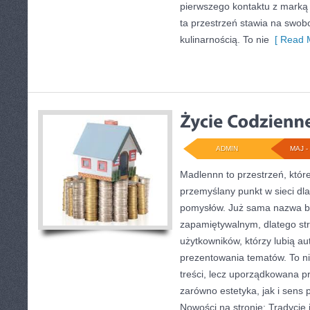
pierwszego kontaktu z marką
ta przestrzeń stawia na swob
kulinarnością. To nie
[ Read M
ADMIN
MAJ - 
Madlennn to przestrzeń, któr
przemyślany punkt w sieci dl
pomysłów. Już sama nazwa bu
zapamiętywalnym, dlatego st
użytkowników, którzy lubią au
prezentowania tematów. To ni
treści, lecz uporządkowana p
zarówno estetyka, jak i sens
Nowości na stronie: Tradycje i