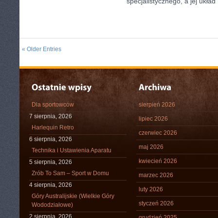
specjalistycznego, a jej układ
« Older Entries
Dla sportowców
sierpień 2026
7 sierpnia, 2026
lipiec 2026
Harlequin Retro
czerwiec 2026
6 sierpnia, 2026
maj 2026
Technika i Ustawienia Aparatu
kwiecień 2026
5 sierpnia, 2026
Zrób To Sam – Sport w Domu
marzec 2026
4 sierpnia, 2026
luty 2026
Góry Australijskie (Wielkie Góry
styczeń 2026
Wododziałowe)
2 sierpnia, 2026
grudzień 2025