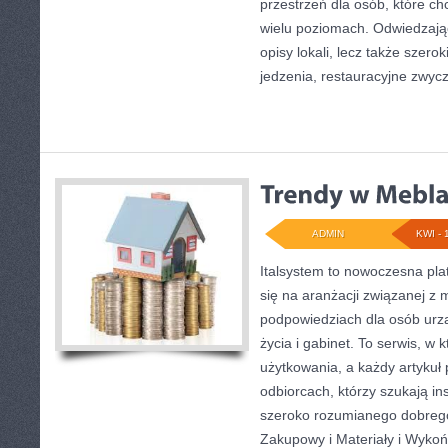
przestrzeń dla osób, które c
wielu poziomach. Odwiedzający
opisy lokali, lecz także szerok
jedzenia, restauracyjne zwycz
ADMIN
KWI - 
Italsystem to nowoczesna plat
się na aranżacji związanej z
podpowiedziach dla osób urz
życia i gabinet. To serwis, w 
użytkowania, a każdy artykuł
odbiorcach, którzy szukają insp
szeroko rozumianego dobrego
Zakupowy i Materiały i Wykoń