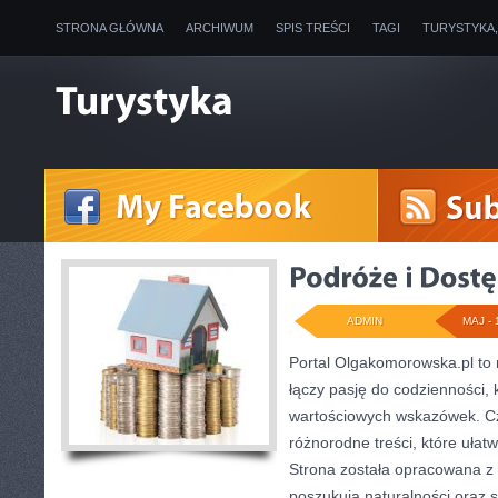
STRONA GŁÓWNA
ARCHIWUM
SPIS TREŚCI
TAGI
TURYSTYKA
ADMIN
MAJ - 
Portal Olgakomorowska.pl to 
łączy pasję do codzienności, 
wartościowych wskazówek. Cz
różnorodne treści, które ułatw
Strona została opracowana z 
poszukują naturalności oraz 