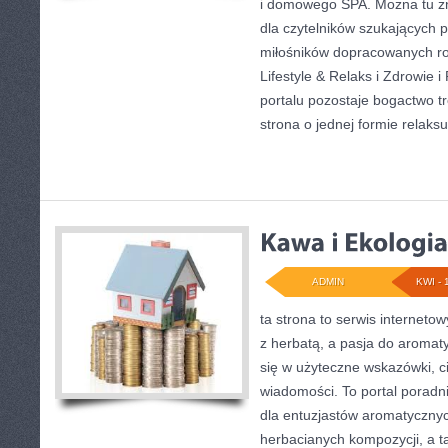
i domowego SPA. Można tu z
dla czytelników szukających p
miłośników dopracowanych ro
Lifestyle & Relaks i Zdrowie 
portalu pozostaje bogactwo tre
strona o jednej formie relaks
ADMIN
KWI - 
ta strona to serwis internetow
z herbatą, a pasja do aroma
się w użyteczne wskazówki, ci
wiadomości. To portal poradni
dla entuzjastów aromatyczny
herbacianych kompozycji, a ta