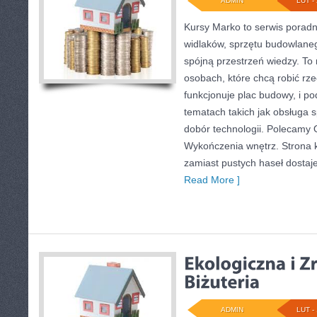
ADMIN
LUT - 
Kursy Marko to serwis poradni
widlaków, sprzętu budowlaneg
spójną przestrzeń wiedzy. To
osobach, które chcą robić rze
funkcjonuje plac budowy, i p
tematach takich jak obsługa s
dobór technologii. Polecamy Ok
Wykończenia wnętrz. Strona k
zamiast pustych haseł dostaj
Read More ]
ADMIN
LUT - 