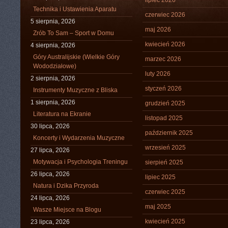
lipiec 2026
Technika i Ustawienia Aparatu
czerwiec 2026
5 sierpnia, 2026
maj 2026
Zrób To Sam – Sport w Domu
kwiecień 2026
4 sierpnia, 2026
Góry Australijskie (Wielkie Góry
marzec 2026
Wododziałowe)
luty 2026
2 sierpnia, 2026
styczeń 2026
Instrumenty Muzyczne z Bliska
1 sierpnia, 2026
grudzień 2025
Literatura na Ekranie
listopad 2025
30 lipca, 2026
październik 2025
Koncerty i Wydarzenia Muzyczne
wrzesień 2025
27 lipca, 2026
Motywacja i Psychologia Treningu
sierpień 2025
26 lipca, 2026
lipiec 2025
Natura i Dzika Przyroda
czerwiec 2025
24 lipca, 2026
maj 2025
Wasze Miejsce na Blogu
kwiecień 2025
23 lipca, 2026