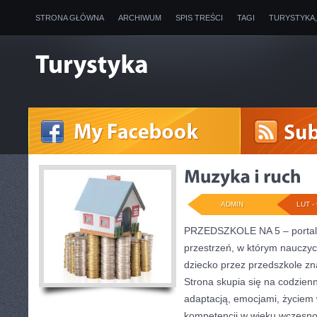
STRONA GŁÓWNA
ARCHIWUM
SPIS TREŚCI
TAGI
TURYSTYKA
ADMIN
LUT - 
PRZEDSZKOLE NA 5 – portal 
przestrzeń, w którym nauczyc
dziecko przez przedszkole zn
Strona skupia się na codzien
adaptacją, emocjami, życiem
kompetencji w wieku wczesn