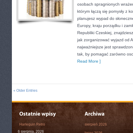
osobach spragnionych wrażeń.
którym łączą się pomysły z ko
planujesz wypad do słonecznej
Europy, kraju porządku i zamk
Republiki Czeskiej, znajdzies
jak zorganizować wyjazd od 
najważniejsze jest sprawdzon
tak, by pomagać zarówno oso
Read More ]
« Older Entries
Harlequin Retro
sierpień 2026
6 sierpnia, 2026