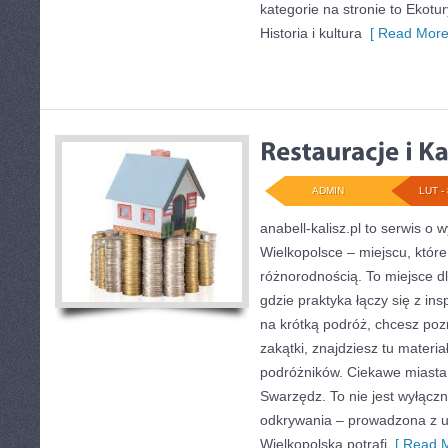
kategorie na stronie to Ekotu
Historia i kultura
[ Read More
ADMIN
LUT - 
anabell-kalisz.pl to serwis o
Wielkopolsce – miejscu, które
różnorodnością. To miejsce d
gdzie praktyka łączy się z ins
na krótką podróż, chcesz poz
zakątki, znajdziesz tu materi
podróżników. Ciekawe miasta 
Swarzędz. To nie jest wyłącznie
odkrywania – prowadzona z u
Wielkopolska potrafi
[ Read M