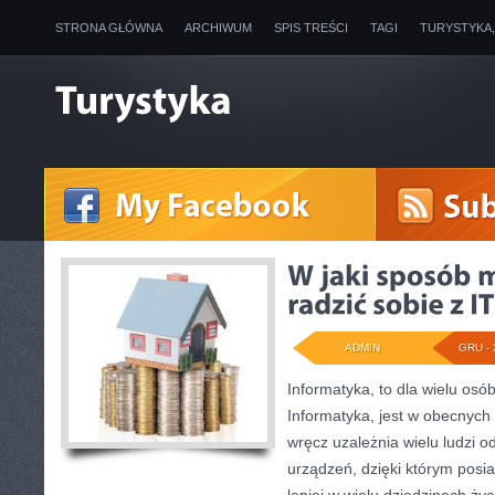
STRONA GŁÓWNA
ARCHIWUM
SPIS TREŚCI
TAGI
TURYSTYKA
ADMIN
GRU - 
Informatyka, to dla wielu osó
Informatyka, jest w obecnych
wręcz uzależnia wielu ludzi 
urządzeń, dzięki którym posi