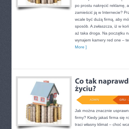
po prostu nakręcić reklamę, 
zamieścić ją w Internecie? Pr
wcale być dużą firmą, aby m
sposób. A zwłaszcza, iż w ko
aż taka droga. Na początku n
wynajem kamery red one – te
More ]
ADMIN
GRU - 
Jak można znacznie usprawni
firmy? Kiedy jakaś firma się r
traci własny klimat – choć wca