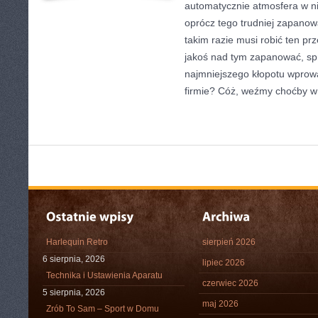
automatycznie atmosfera w nie
oprócz tego trudniej zapano
takim razie musi robić ten prz
jakoś nad tym zapanować, sp
najmniejszego kłopotu wprow
firmie? Cóż, weźmy choćby w
Harlequin Retro
sierpień 2026
6 sierpnia, 2026
lipiec 2026
Technika i Ustawienia Aparatu
czerwiec 2026
5 sierpnia, 2026
maj 2026
Zrób To Sam – Sport w Domu