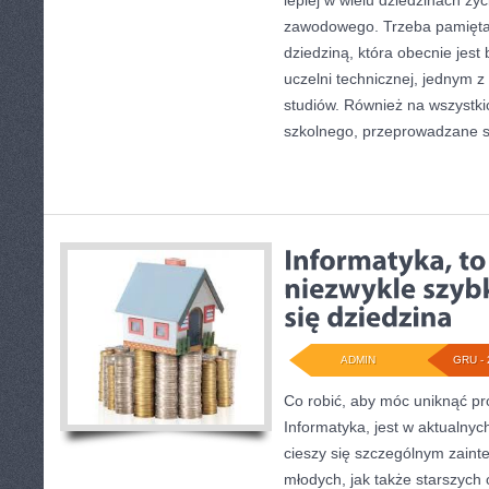
lepiej w wielu dziedzinach ży
zawodowego. Trzeba pamiętać
dziedziną, która obecnie jest
uczelni technicznej, jednym 
studiów. Również na wszystk
szkolnego, przeprowadzane s
ADMIN
GRU - 
Co robić, aby móc uniknąć 
Informatyka, jest w aktualnyc
cieszy się szczególnym zain
młodych, jak także starszych 