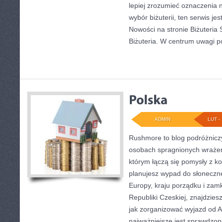
lepiej zrozumieć oznaczenia 
wybór biżuterii, ten serwis je
Nowości na stronie Biżuteria 
Biżuteria. W centrum uwagi p
ADMIN
LUT - 
Rushmore to blog podróżniczy
osobach spragnionych wrażeń.
którym łączą się pomysły z ko
planujesz wypad do słonecznej
Europy, kraju porządku i zamk
Republiki Czeskiej, znajdzies
jak zorganizować wyjazd od 
najważniejsze jest sprawdzon