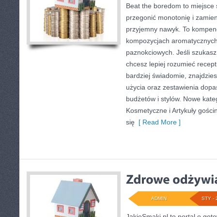
Beat the boredom to miejsce 
przegonić monotonię i zamien
przyjemny nawyk. To kompend
kompozycjach aromatycznych
paznokciowych. Jeśli szukas
chcesz lepiej rozumieć recept
bardziej świadomie, znajdzies
użycia oraz zestawienia dop
budżetów i stylów. Nowe kateg
Kosmetyczne i Artykuły gości
się
[ Read More ]
ADMIN
STY - 
JakieSmaki.pl to portal o goto