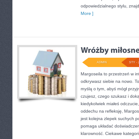
odpowiedzialnego stylu, znaj
More ]
ADMIN
STY - 
Margoseila to przestrzeń w in
odkrywasz siebie na nowo. To 
myślą o tym, abyś mógł przyjr
czujesz, czego szukasz i doką
kiedykolwiek miałeś odczucie,
oddechu na refleksję, Margosei
jest kolejna zlepek suchych p
pomaga układać doświadczeni
klarowność. Ciekawe kategor