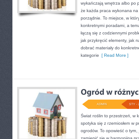
wykańczają wnętrza albo po 
że każda praca wykonana na 
porządnie. To miejsce, w któr
konkretnymi poradami, a temat
łączą się z codziennymi prob
jak przykręcić elementy, jak 
dobrać materiały do konkretn
kategorie
[ Read More ]
ADMIN
STY - 
Świat roślin to przestrzeń, w k
spotyka się z rzemiosłem w pr
ogrodów. To opowieść o tym,
zamienić się w harmonijną prz