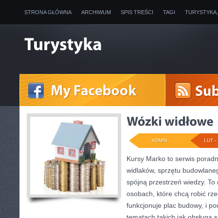
STRONA GŁÓWNA
ARCHIWUM
SPIS TREŚCI
TAGI
TURYSTYKA
ADMIN
LUT - 
Kursy Marko to serwis poradni
widlaków, sprzętu budowlaneg
spójną przestrzeń wiedzy. To
osobach, które chcą robić rze
funkcjonuje plac budowy, i p
tematach takich jak obsługa s