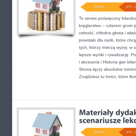
ADMIN
STY - 
To serwis poświęcony bilardow
kręglarstwu – czterem grom pre
celność, chłodna głowa i właś
powstało dla osób, które chcą 
tych, którzy mierzą wyżej: w 
lepsze wyniki i rywalizację. 
i akcesoria i Historia gier bil
Strona łączy absolutne minim
Znajdziesz tu treści, które tł
ADMIN
STY - 